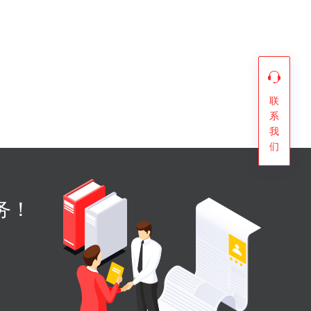
联
系
我
们
务！