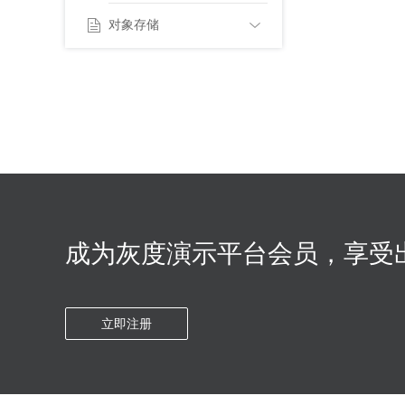
产品价格
对象存储
产品简介
购买指南
计费规则
产品简介
快速入门
购买指导
控制台使用指南
用户指南
快速入门
实践操作
连接实例
常见问题
控制台使用指南
成为灰度演示平台会员，享受
立即注册