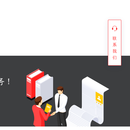
联
系
我
们
务！